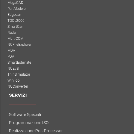
MegaCAD
PartModeler
Edgecam
TOOL2000
SmartCam
Radan
MultiCOM
NCFileExplorer
MDA
PDA
SmartEstimate
NCEval
ThinSimulator
WinTool
NCConverter
SERVIZI
Software Speciali
Programmazione ISO
Realizzazione PostProcessor