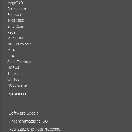
MegaCAD
PartModeler
Edgecam
TOOL2000
SmartCam
Radan
MultiCOM
NCFileExplorer
MDA
PDA
SmartEstimate
NCEval
ThinSimulator
WinTool
NCConverter
SERVIZI
Software Speciali
Programmazione ISO
Realizzazione PostProcessor