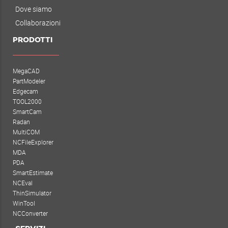
Dove siamo
Collaborazioni
PRODOTTI
MegaCAD
PartModeler
Edgecam
TOOL2000
SmartCam
Radan
MultiCOM
NCFileExplorer
MDA
PDA
SmartEstimate
NCEval
ThinSimulator
WinTool
NCConverter